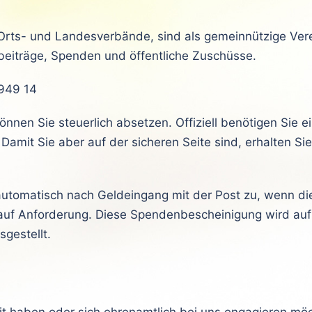
rts- und Landesverbände, sind als gemeinnützige Verei
dsbeiträge, Spenden und öffentliche Zuschüsse.
949 14
nen Sie steuerlich absetzen. Offiziell benötigen Sie 
Damit Sie aber auf der sicheren Seite sind, erhalten S
automatisch nach Geldeingang mit der Post zu, wenn di
auf Anforderung. Diese Spendenbescheinigung wird au
gestellt.
it haben oder sich ehrenamtlich bei uns engagieren mö